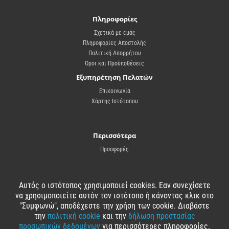
Πληροφορίες
Σχετικά με εμάς
Πληροφορίες Αποστολής
Πολιτική Απορρήτου
Όροι και Προϋποθέσεις
Εξυπηρέτηση Πελατών
Επικοινωνία
Χάρτης Ιστότοπου
Περισσότερα
Προσφορές
Αυτός ο ιστότοπος χρησιμοποιεί cookies. Εαν συνεχίσετε
Ο Λογαριασμός μου
να χρησιμοποιείτε αυτόν τον ιστότοπο ή κάνοντας κλικ στο
"Συμφωνώ", αποδέχεστε την χρήση των cookie. Διαβάστε
Ο Λογαριασμός μου
την
πολιτική cookie
και την
δήλωση προστασίας
Ιστορικό Παραγγελιών
προσωπικών δεδομένων
για περισσότερες πληροφορίες.
Λίστα Επιθυμιών