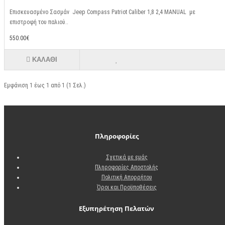
Επισκευασμένο Σασμάν Jeep Compass Patriot Caliber 1,8 2,4 MANUAL με
επιστροφή του παλιού..
550.00€
ΚΑΛΆΘΙ
Εμφάνιση 1 έως 1 από 1 (1 Σελ.)
Πληροφορίες
Σχετικά με εμάς
Πληροφορίες Αποστολής
Πολιτική Απορρήτου
Όροι και Προϋποθέσεις
Εξυπηρέτηση Πελατών