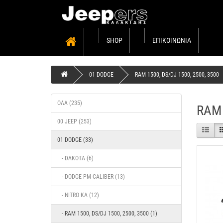
SHOP
ΕΠΙΚΟΙΝΩΝΊΑ
01 DODGE
RAM 1500, DS/DJ 1500, 2500, 3500
ΌΛΑ (235)
RAM 
00 JEEP (253)
01 DODGE (33)
- DAKOTA (6)
- DODGE PM CALIBER (13)
- NITRO KA (12)
- RAM 1500, DS/DJ 1500, 2500, 3500 (1)