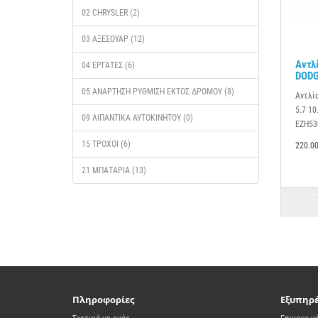
02 CHRYSLER (2)
03 ΑΞΕΣΟΥΆΡ (12)
Αντλ
04 ΕΡΓΑΤΕΣ (6)
DODG
05 ΑΝΆΡΤΗΣΗ ΡΥΘΜΙΣΗ ΕΚΤΟΣ ΔΡΟΜΟΥ (8)
Αντλί
5.7 10
09 ΛΙΠΑΝΤΙΚΆ ΑΥΤΟΚΙΝΉΤΟΥ (0)
EZH53
15 ΤΡΟΧΟΊ (6)
220.0
21 ΜΠΑΤΑΡΙΑ (13)
Πληροφορίες
Εξυπηρ