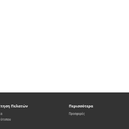
έτηση Πελατών
Περισσότερα
ία
Προσφορές
τότοπου