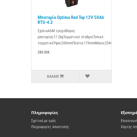
Μπαταρία Optima Red Top 12V 50Ah
RTU-4.2
ΣχόλιαAGM τροχιάΒάρος
μπαταρίας17.2kgΤερματικοί σταθμοίΤυπικό
τερματικόΎψος200mmΠλάτος175mmΜήκος254m..
280.00€
ΚΑΛΆΘΙ
Πληροφορίες
Εξυπηρ
Σχετικά με εμάς
Επικοινων
Πληροφορίες Αποστολής
Χάρτης Ισ
Πολιτική Απορρήτου