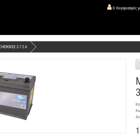
Ο Λογαριασμός 
CHEROKEE 3.7 2.4
3
Κα
Κω
Δι
1