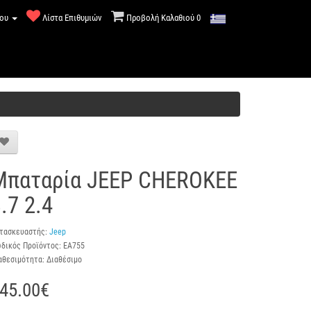
μου
Λίστα Επιθυμιών
Προβολή Καλαθιού
0
Μπαταρία JEEP CHEROKEE
.7 2.4
τασκευαστής:
Jeep
δικός Προϊόντος: EA755
αθεσιμότητα: Διαθέσιμο
45.00€