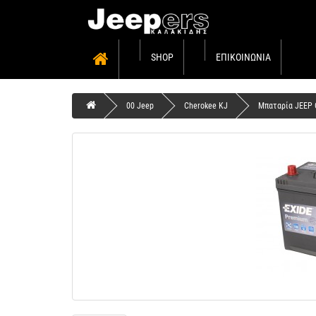
SHOP
ΕΠΙΚΟΙΝΩΝΊΑ
00 Jeep
Cherokee KJ
Μπαταρία JEEP 